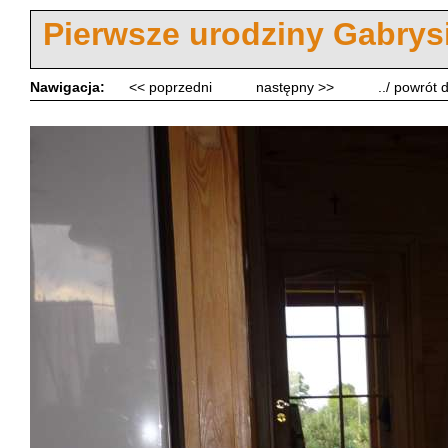
Pierwsze urodziny Gabrys
Nawigacja:
<< poprzedni
następny >>
../ powrót