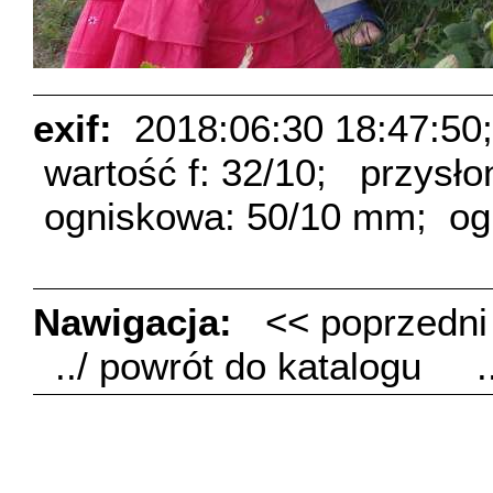
exif:
2018:06:30 18:47:50;
wartość f: 32/10;
przysło
ogniskowa: 50/10 mm;
og
Nawigacja:
<< poprzedn
../ powrót do katalogu