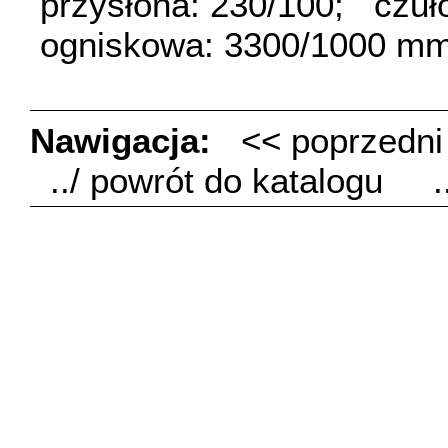
przysłona: 230/100;
czuł
ogniskowa: 3300/1000 mm
Nawigacja:
<< poprzedn
../ powrót do katalogu