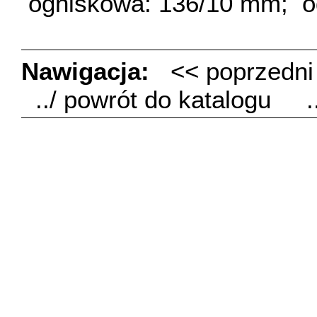
ogniskowa: 136/10 mm;
o
Nawigacja:
<< poprzedn
../ powrót do katalogu