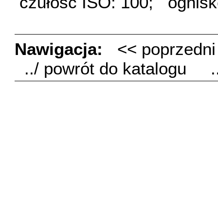
czułość ISO: 100;
ognis
Nawigacja:
<< poprzedn
../ powrót do katalogu