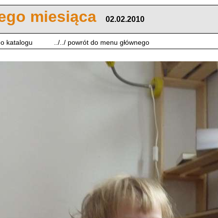
iego miesiąca
02.02.2010
 do katalogu
../../ powrót do menu głównego