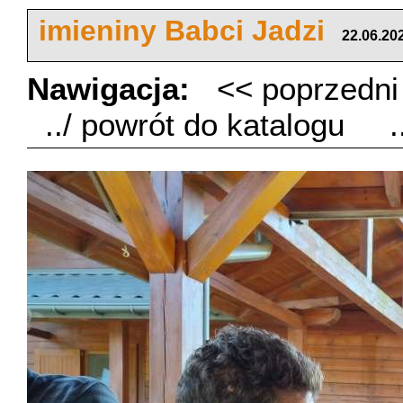
imieniny Babci Jadzi
22.06.20
Nawigacja:
<< poprzedn
../ powrót do katalogu