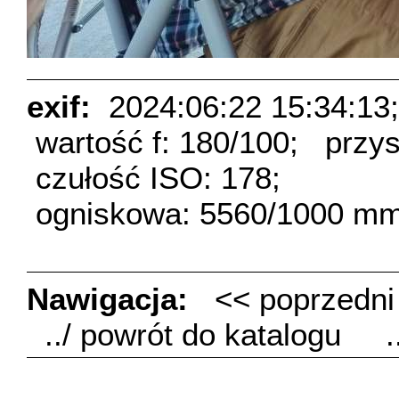
exif:
2024:06:22 15:34:13;
wartość f: 180/100;
przys
czułość ISO: 178;
ogniskowa: 5560/1000 mm
Nawigacja:
<< poprzedn
../ powrót do katalogu