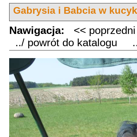
Gabrysia i Babcia w kucy
Nawigacja:
<< poprzedn
../ powrót do katalogu