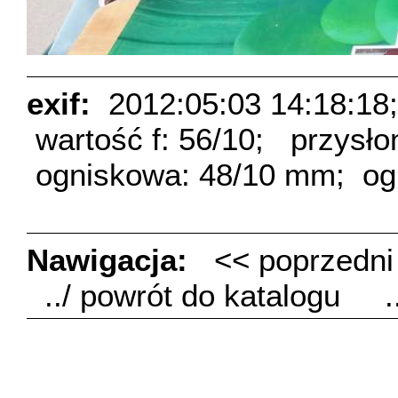
exif:
2012:05:03 14:18:18;
wartość f: 56/10;
przysło
ogniskowa: 48/10 mm;
og
Nawigacja:
<< poprzedn
../ powrót do katalogu