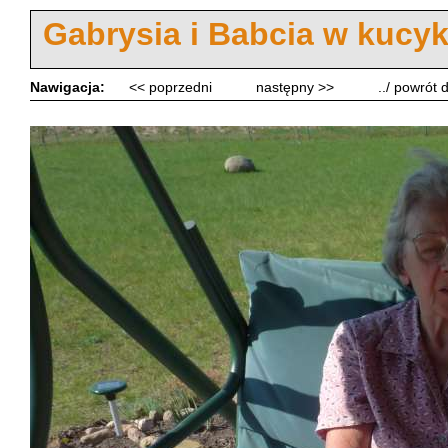
Gabrysia i Babcia w kucy
Nawigacja:
<< poprzedni
następny >>
../ powrót