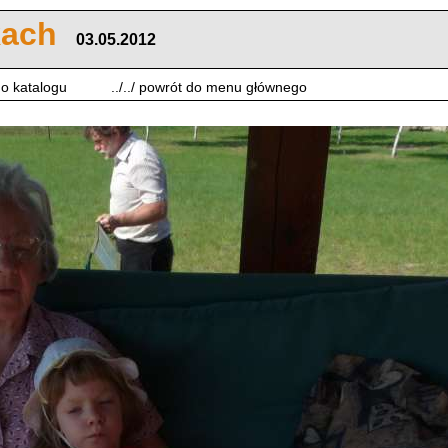
kach
03.05.2012
 do katalogu
../../ powrót do menu głównego