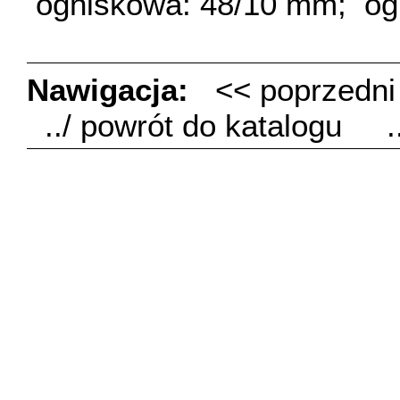
ogniskowa: 48/10 mm;
og
Nawigacja:
<< poprzedn
../ powrót do katalogu