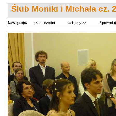
Ślub Moniki i Michała cz. 
Nawigacja:
<< poprzedni
następny >>
../ powrót