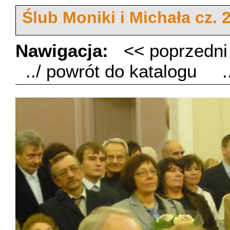
Ślub Moniki i Michała cz. 
Nawigacja:
<< poprzedn
../ powrót do katalogu