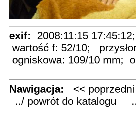
exif:
2008:11:15 17:45:12;
wartość f: 52/10;
przysło
ogniskowa: 109/10 mm;
o
Nawigacja:
<< poprzedn
../ powrót do katalogu