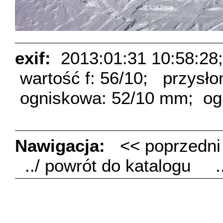
exif:
2013:01:31 10:58:28;
wartość f: 56/10;
przysło
ogniskowa: 52/10 mm;
og
Nawigacja:
<< poprzedn
../ powrót do katalogu