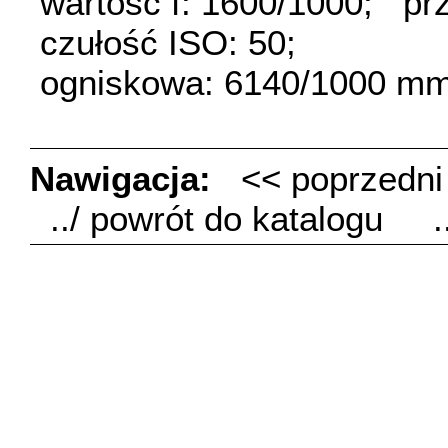
wartość f: 1600/1000;
pr
czułość ISO: 50;
ogniskowa: 6140/1000 mm
Nawigacja:
<< poprzedn
../ powrót do katalogu