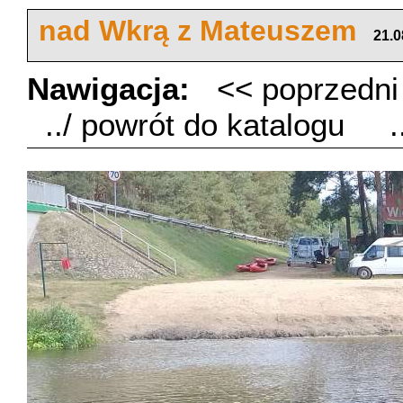
nad Wkrą z Mateuszem
21.0
Nawigacja:
<< poprzedn
../ powrót do katalogu