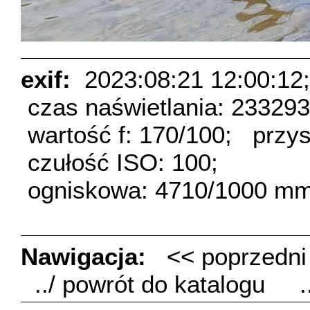
exif:
2023:08:21 12:00:12;
czas naświetlania: 23329
wartość f: 170/100;
przys
czułość ISO: 100;
ogniskowa: 4710/1000 mm
Nawigacja:
<< poprzedn
../ powrót do katalogu