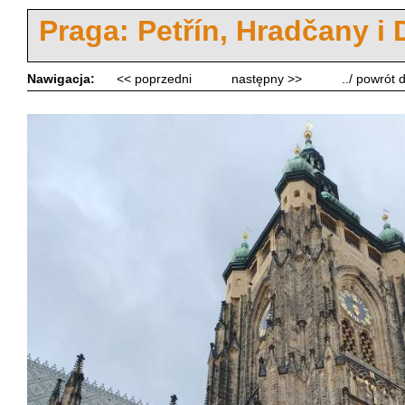
Praga: Petřín, Hradčany i
Nawigacja:
<< poprzedni
następny >>
../ powrót