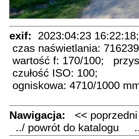
exif:
2023:04:23 16:22:18;
czas naświetlania: 71623
wartość f: 170/100;
przys
czułość ISO: 100;
ogniskowa: 4710/1000 mm
Nawigacja:
<< poprzedn
../ powrót do katalogu