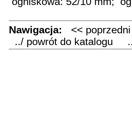
ogniskowa: 52/10 mm;
og
Nawigacja:
<< poprzedn
../ powrót do katalogu