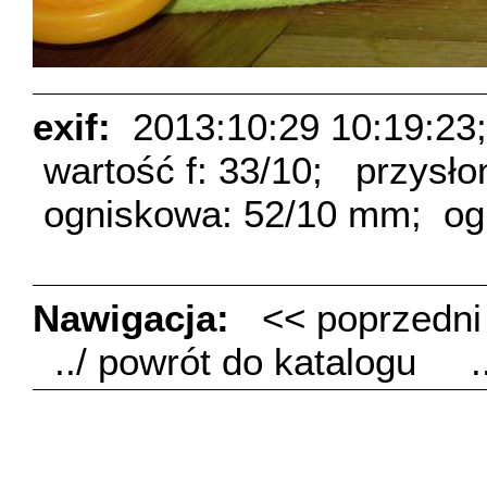
exif:
2013:10:29 10:19:23;
wartość f: 33/10;
przysło
ogniskowa: 52/10 mm;
og
Nawigacja:
<< poprzedn
../ powrót do katalogu