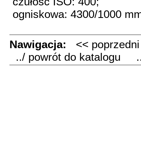
czułość ISO: 400;
ogniskowa: 4300/1000 mm
Nawigacja:
<< poprzedn
../ powrót do katalogu