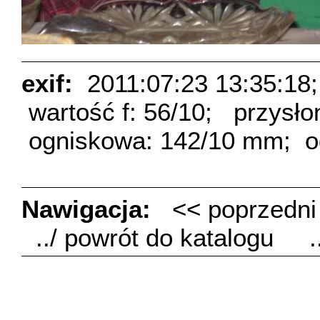
exif:
2011:07:23 13:35:18;
wartość f: 56/10;
przysło
ogniskowa: 142/10 mm;
o
Nawigacja:
<< poprzedn
../ powrót do katalogu