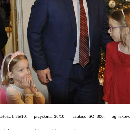
artość f: 35/10;
przysłona: 36/10;
czułość ISO: 800;
ogniskow