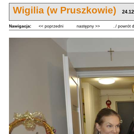
Wigilia (w Pruszkowie)
24.12
Nawigacja:
<< poprzedni
następny >>
../ powrót