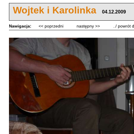
Wojtek i Karolinka
04.12.2009
Nawigacja:
<< poprzedni
następny >>
../ powrót