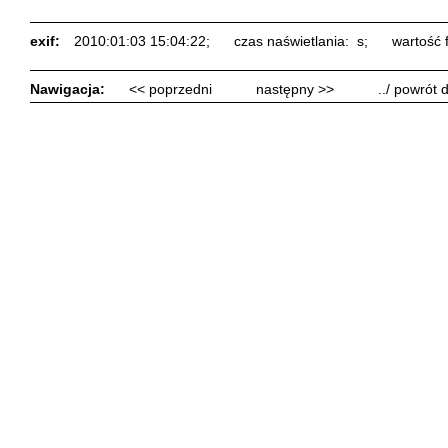
exif:
2010:01:03 15:04:22;
czas naświetlania: s;
wartość f
Nawigacja:
<< poprzedni
następny >>
../ powrót