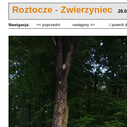
Roztocze - Zwierzyniec
26.0
Nawigacja:
<< poprzedni
następny >>
../ powrót