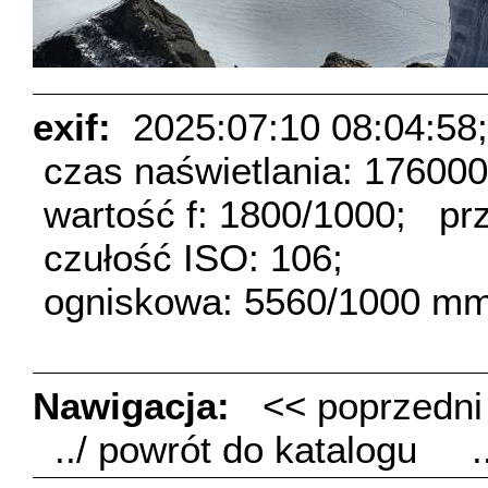
exif:
2025:07:10 08:04:58;
czas naświetlania: 17600
wartość f: 1800/1000;
pr
czułość ISO: 106;
ogniskowa: 5560/1000 mm
Nawigacja:
<< poprzedn
../ powrót do katalogu