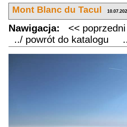
Mont Blanc du Tacul
10.07.20
Nawigacja:
<< poprzedn
../ powrót do katalogu