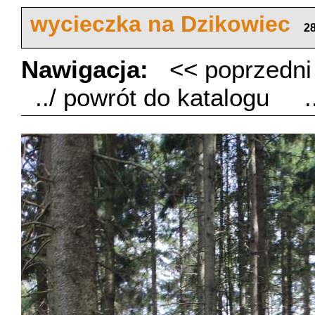
wycieczka na Dzikowiec
28
Nawigacja:
<< poprzedn
../ powrót do katalogu