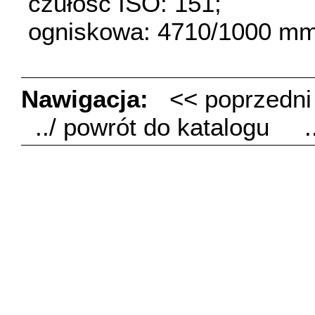
czułość ISO: 151;
ogniskowa: 4710/1000 mm
Nawigacja:
<< poprzedn
../ powrót do katalogu