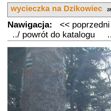
wycieczka na Dzikowiec
28
Nawigacja:
<< poprzedn
../ powrót do katalogu