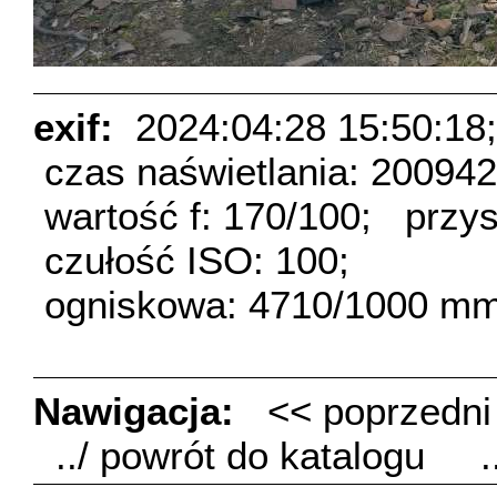
exif:
2024:04:28 15:50:18;
czas naświetlania: 20094
wartość f: 170/100;
przys
czułość ISO: 100;
ogniskowa: 4710/1000 mm
Nawigacja:
<< poprzedn
../ powrót do katalogu