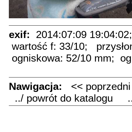
exif:
2014:07:09 19:04:02;
wartość f: 33/10;
przysło
ogniskowa: 52/10 mm;
og
Nawigacja:
<< poprzedn
../ powrót do katalogu