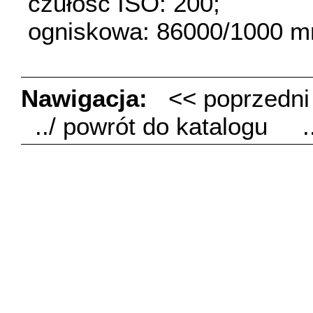
czułość ISO: 200;
ogniskowa: 86000/1000 m
Nawigacja:
<< poprzedn
../ powrót do katalogu