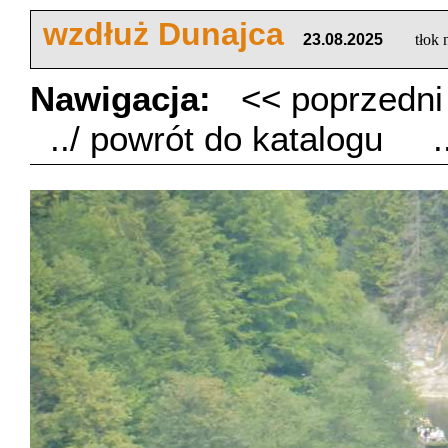
wzdłuż Dunajca
23.08.2025
tłok
Nawigacja:
<< poprzedn
../ powrót do katalogu