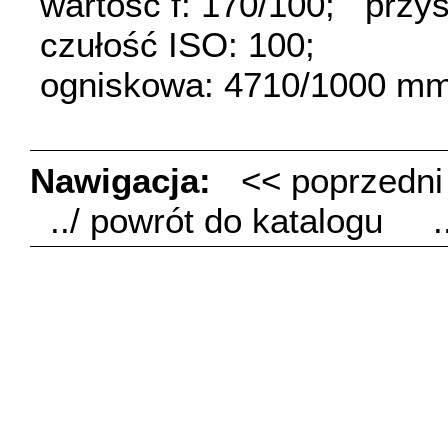
wartość f: 170/100;
przys
czułość ISO: 100;
ogniskowa: 4710/1000 mm
Nawigacja:
<< poprzedn
../ powrót do katalogu