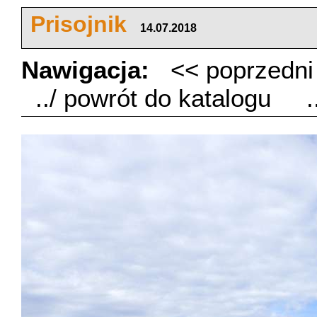
Prisojnik
14.07.2018
Nawigacja:
<< poprzedn
../ powrót do katalogu