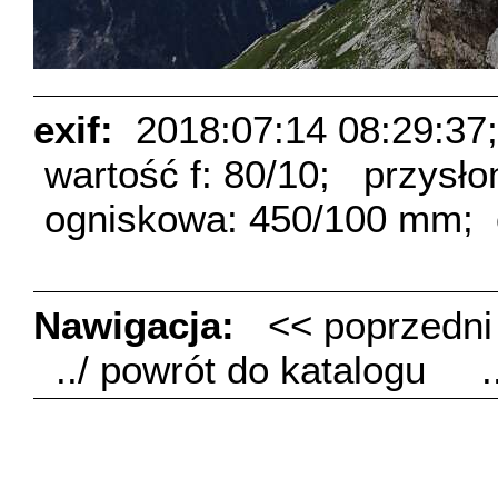
exif:
2018:07:14 08:29:37;
wartość f: 80/10;
przysło
ogniskowa: 450/100 mm;
Nawigacja:
<< poprzedn
../ powrót do katalogu