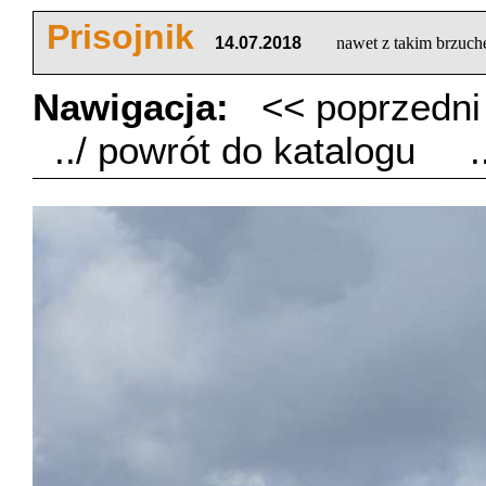
Prisojnik
14.07.2018
nawet z takim brzuc
Nawigacja:
<< poprzedn
../ powrót do katalogu