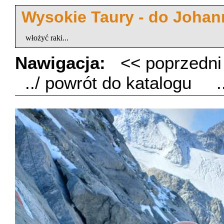
Wysokie Taury - do Johan
włożyć raki...
Nawigacja:
<< poprzedn
../ powrót do katalogu