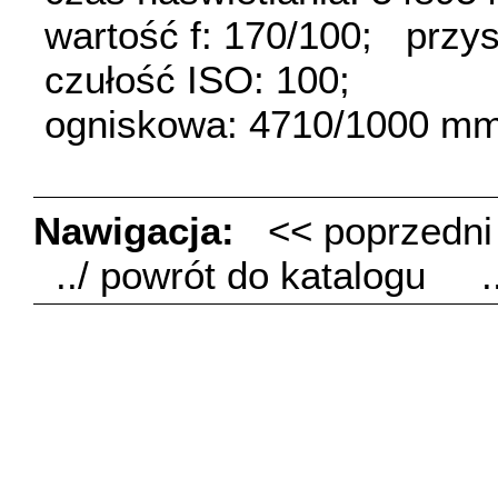
wartość f: 170/100;
przys
czułość ISO: 100;
ogniskowa: 4710/1000 mm
Nawigacja:
<< poprzedn
../ powrót do katalogu